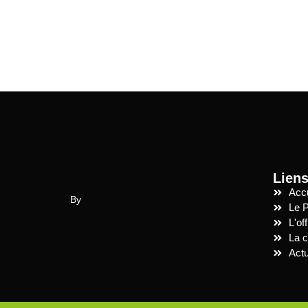
Lien
Accu
By
Le P
L'of
La c
Actu