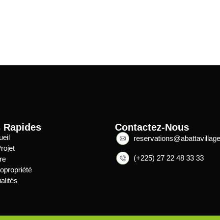
s Rapides
Contactez-Nous
eil
reservations@abattavillag
rojet
(+225) 27 22 48 33 33
fre
opropriété
alités